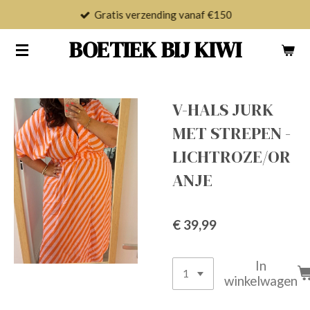
Gratis verzending vanaf €150
Ga
direct
BOETIEK BIJ KIWI
naar
de
hoofdinhoud
V-HALS JURK
MET STREPEN -
LICHTROZE/OR
ANJE
€ 39,99
In
winkelwagen