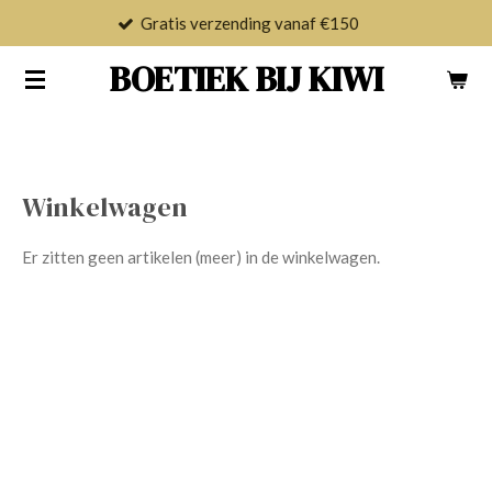
Gratis verzending vanaf €150
Ga
direct
BOETIEK BIJ KIWI
naar
de
hoofdinhoud
Winkelwagen
Er zitten geen artikelen (meer) in de winkelwagen.