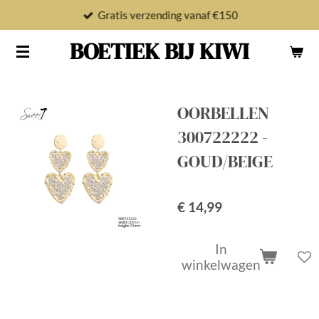
Gratis verzending vanaf €150
Ga
direct
BOETIEK BIJ KIWI
naar
de
hoofdinhoud
OORBELLEN
300722222 -
GOUD/BEIGE
€ 14,99
In
winkelwagen