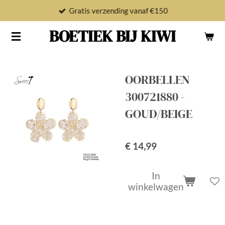
Gratis verzending vanaf €150
Ga
direct
BOETIEK BIJ KIWI
naar
de
hoofdinhoud
OORBELLEN
300721880 -
GOUD/BEIGE
€ 14,99
In
winkelwagen