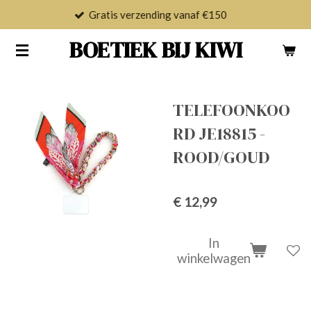
Gratis verzending vanaf €150
Ga
direct
BOETIEK BIJ KIWI
naar
de
hoofdinhoud
TELEFOONKOO
RD JE18815 -
ROOD/GOUD
€ 12,99
In
winkelwagen