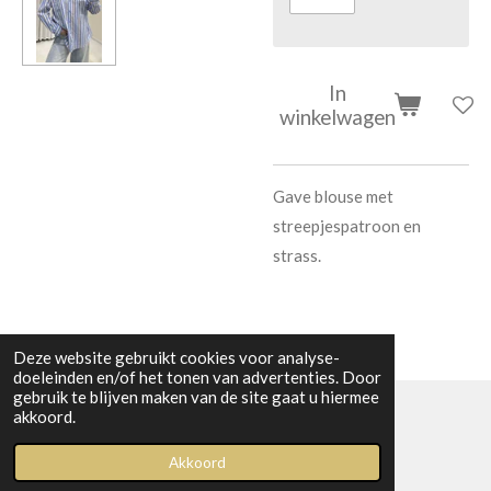
In
winkelwagen
Gave blouse met
streepjespatroon en
strass.
Deze website gebruikt cookies voor analyse-
doeleinden en/of het tonen van advertenties. Door
gebruik te blijven maken van de site gaat u hiermee
akkoord.
© 2023 Boetiek bij Kiwi
Akkoord