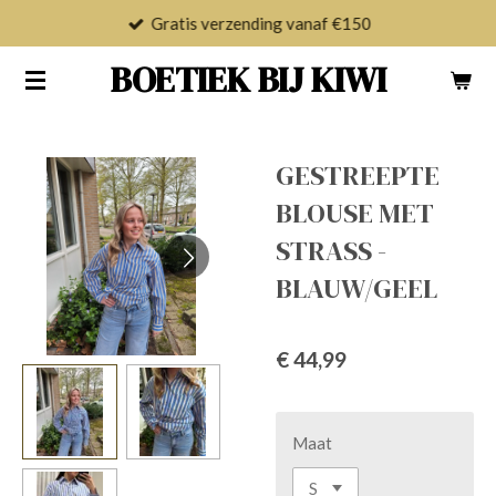
Gratis verzending vanaf €150
Ga
direct
BOETIEK BIJ KIWI
naar
de
hoofdinhoud
GESTREEPTE
BLOUSE MET
STRASS -
BLAUW/GEEL
€ 44,99
Maat