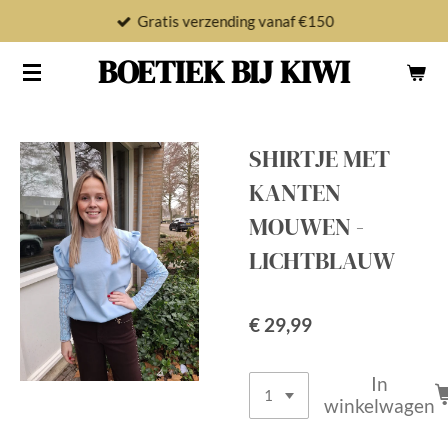
Gratis verzending vanaf €150
Ga
direct
BOETIEK BIJ KIWI
naar
de
hoofdinhoud
SHIRTJE MET
KANTEN
MOUWEN -
LICHTBLAUW
€ 29,99
In
winkelwagen