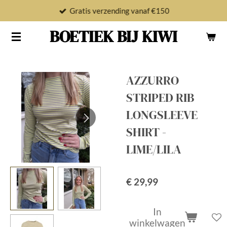
Gratis verzending vanaf €150
Ga
direct
BOETIEK BIJ KIWI
naar
de
hoofdinhoud
AZZURRO
STRIPED RIB
LONGSLEEVE
SHIRT -
LIME/LILA
€ 29,99
In
winkelwagen