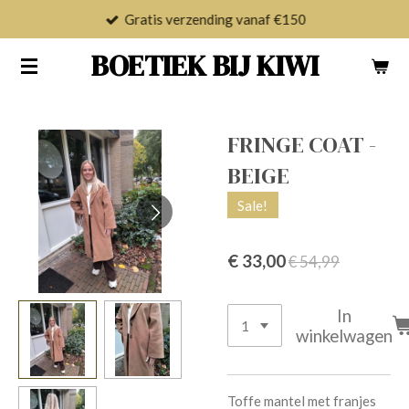
Gratis verzending vanaf €150
Ga
direct
BOETIEK BIJ KIWI
naar
de
hoofdinhoud
FRINGE COAT -
BEIGE
Sale!
€ 33,00
€ 54,99
In
winkelwagen
Toffe mantel met franjes