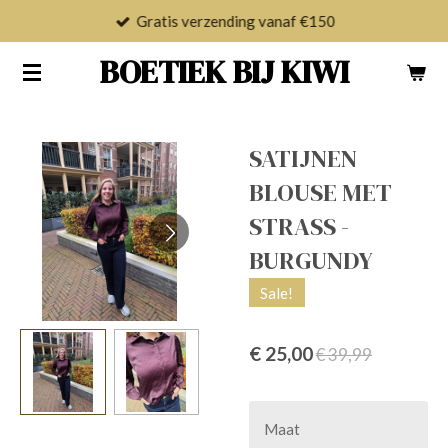
Gratis verzending vanaf €150
Ga
direct
BOETIEK BIJ KIWI
naar
de
hoofdinhoud
SATIJNEN
BLOUSE MET
STRASS -
BURGUNDY
Sale!
€ 25,00
€ 39,99
Maat