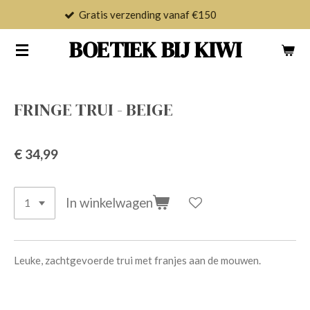
Gratis verzending vanaf €150
Ga
direct
BOETIEK BIJ KIWI
naar
de
hoofdinhoud
FRINGE TRUI - BEIGE
€ 34,99
In winkelwagen
Leuke, zachtgevoerde trui met franjes aan de mouwen.