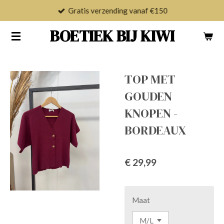
Gratis verzending vanaf €150
Ga
direct
BOETIEK BIJ KIWI
naar
de
hoofdinhoud
TOP MET
GOUDEN
KNOPEN -
BORDEAUX
€ 29,99
Maat