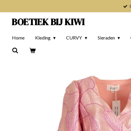
Ga
direct
BOETIEK BIJ KIWI
naar
de
Home
Kleding
CURVY
Sieraden
hoofdinhoud