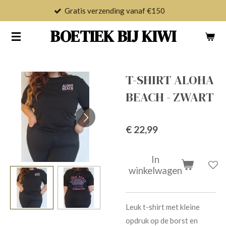
Gratis verzending vanaf €150
Ga
direct
BOETIEK BIJ KIWI
naar
de
hoofdinhoud
T-SHIRT ALOHA
BEACH - ZWART
€ 22,99
In
winkelwagen
Leuk t-shirt met kleine
opdruk op de borst en