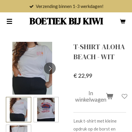
Verzending binnen 1-3 werkdagen!
Ga
direct
BOETIEK BIJ KIWI
naar
de
hoofdinhoud
T-SHIRT ALOHA
BEACH - WIT
€ 22,99
In
winkelwagen
Leuk t-shirt met kleine
opdruk op de borst en