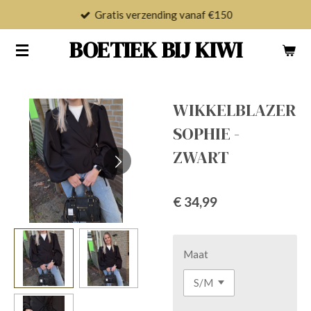
Gratis verzending vanaf €150
Ga
direct
BOETIEK BIJ KIWI
naar
de
hoofdinhoud
WIKKELBLAZER
SOPHIE -
ZWART
€ 34,99
Maat