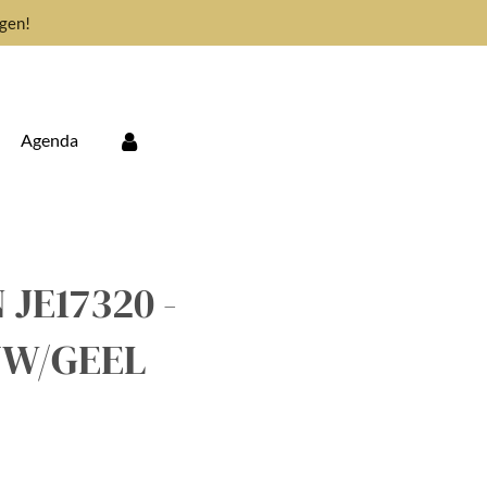
gen!
Agenda
JE17320 -
UW/GEEL