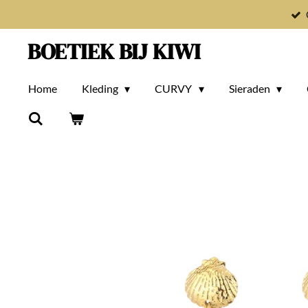
Ga
direct
BOETIEK BIJ KIWI
naar
de
Home
Kleding
CURVY
Sieraden
hoofdinhoud