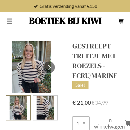
Gratis verzending vanaf €150
Ga
direct
BOETIEK BIJ KIWI
naar
de
hoofdinhoud
GESTREEPT
TRUITJE MET
ROEZELS -
ECRU/MARINE
Sale!
€ 21,00
€ 34,99
In
winkelwagen