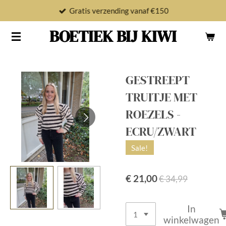
Gratis verzending vanaf €150
Ga
direct
BOETIEK BIJ KIWI
naar
de
hoofdinhoud
GESTREEPT
TRUITJE MET
ROEZELS -
ECRU/ZWART
Sale!
€ 21,00
€ 34,99
In
winkelwagen