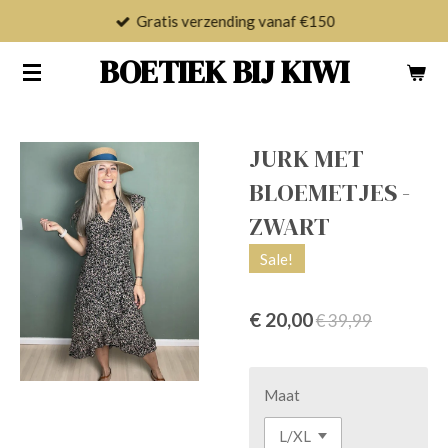
Gratis verzending vanaf €150
Ga
direct
BOETIEK BIJ KIWI
naar
de
hoofdinhoud
JURK MET
BLOEMETJES -
ZWART
Sale!
€ 20,00
€ 39,99
Maat