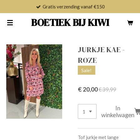
Gratis verzending vanaf €150
Ga
direct
BOETIEK BIJ KIWI
naar
de
hoofdinhoud
JURKJE KAE -
ROZE
Sale!
€ 20,00
€ 39,99
In
winkelwagen
Tof jurkje met lange