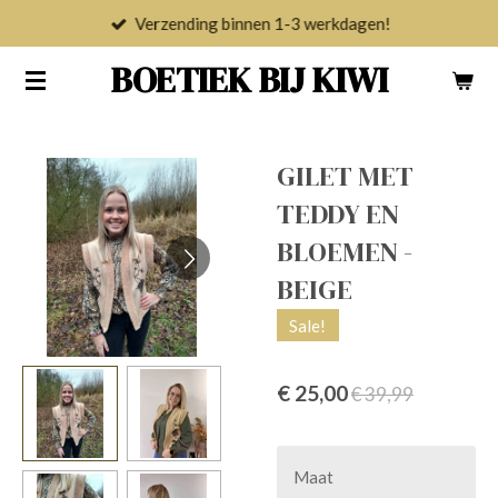
Verzending binnen 1-3 werkdagen!
Ga
direct
BOETIEK BIJ KIWI
naar
de
hoofdinhoud
GILET MET
TEDDY EN
BLOEMEN -
BEIGE
Sale!
€ 25,00
€ 39,99
Maat