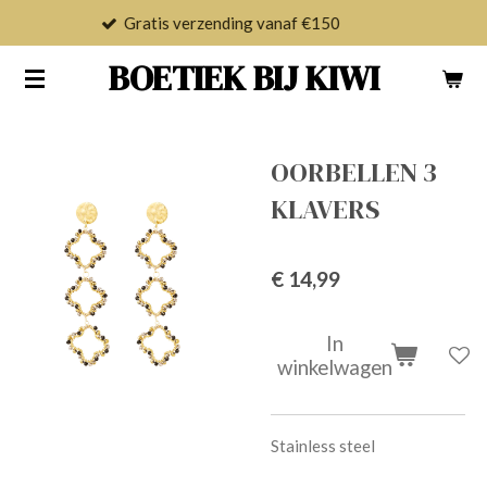
Gratis verzending vanaf €150
Ga
direct
BOETIEK BIJ KIWI
naar
de
hoofdinhoud
OORBELLEN 3
KLAVERS
€ 14,99
In
winkelwagen
Stainless steel